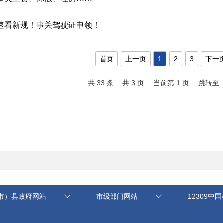
速看新规！事关驾驶证申领！
首页
上一页
1
2
3
下一
共 33 条
共 3 页
当前第 1 页
跳转至
市）县政府网站
市级部门网站
12309中