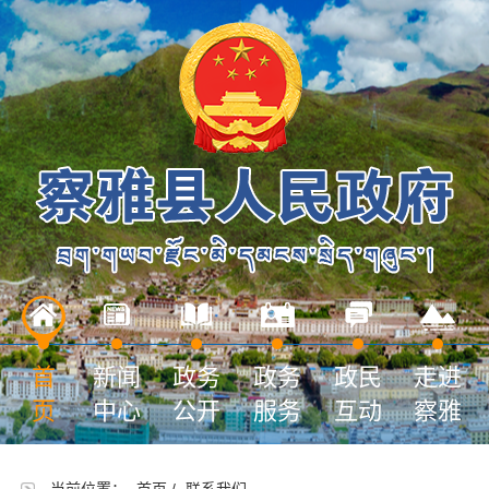
首
新闻
政务
政务
政民
走进
页
中心
公开
服务
互动
察雅