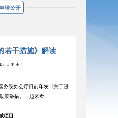
申请公开
的若干措施》解读
体：
大
中
小
】
国务院办公厅日前印发
《关于进
性政策举措。一起来看——
域项目