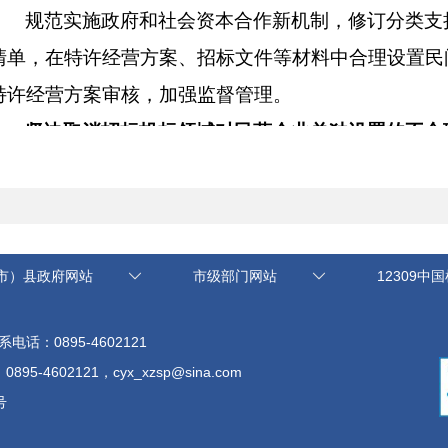
规范实施政府和社会资本合作新机制，修订分类支
清单，在特许经营方案、招标文件等材料中合理设置民
特许经营方案审核，加强监督管理。
坚决取消招标投标领域对民营企业单独设置的不合
严格落实招标投标领域相关制度规定，严禁对民营
司、强制加入协会等附加条件，坚决取消对民营企业单
理要求。
市）县政府网站
市级部门网站
12309中
进一步加大政府采购支持中小企业力度
● 进一步加大政府采购支持中小企业力度。
系电话：0895-4602121
● 对超过400万元的工程采购项目中适宜由中小
602121，cyx_xzsp@sina.com
分采购项目预算总额的40%以上专门面向中小企业采
号
提高预留份额。