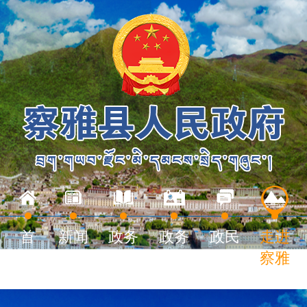
首
新闻
政务
政务
政民
走进
页
中心
公开
服务
互动
察雅