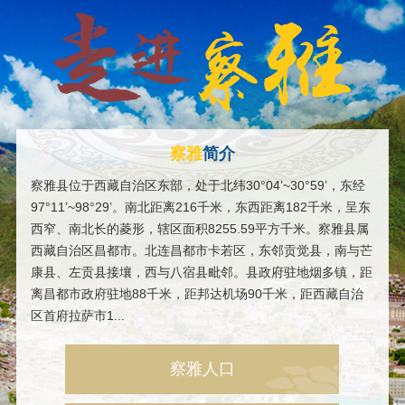
察雅
简介
察雅县位于西藏自治区东部，处于北纬30°04’~30°59’，东经
97°11’~98°29’。南北距离216千米，东西距离182千米，呈东
西窄、南北长的菱形，辖区面积8255.59平方千米。察雅县属
西藏自治区昌都市。北连昌都市卡若区，东邻贡觉县，南与芒
康县、左贡县接壤，西与八宿县毗邻。县政府驻地烟多镇，距
离昌都市政府驻地88千米，距邦达机场90千米，距西藏自治
区首府拉萨市1...
察雅人口