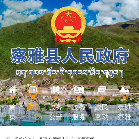
首
新闻
政务
政务
政民
走进
页
中心
公开
服务
互动
察雅