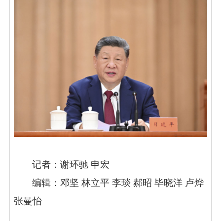
记者：谢环驰
申宏
编辑：邓坚
林立平
李琰
郝昭
毕晓洋
卢烨
张曼怡