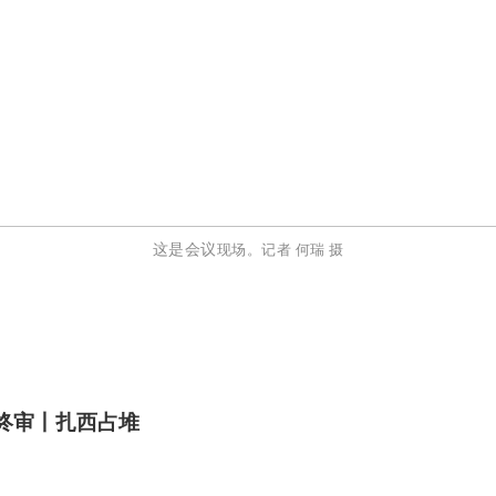
这是会议
现场。记者
何瑞
摄
终审丨扎西占堆