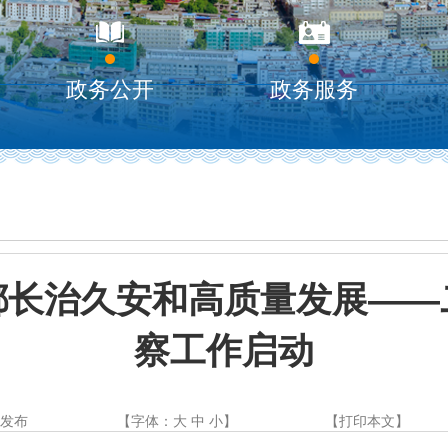
政务公开
政务服务
都长治久安和高质量发展——
察工作启动
都发布
【字体：
大
中
小
】
【
打印本文
】