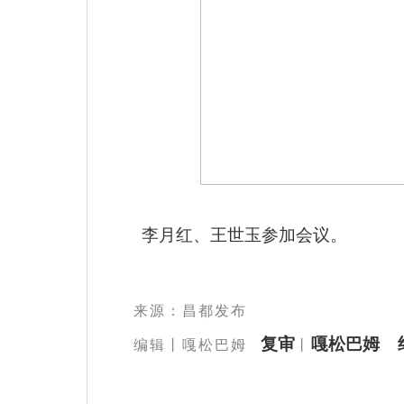
李月红、王世玉参加会议。
来源：昌都发布
复审
嘎松巴姆 
编辑丨
嘎松巴姆
丨