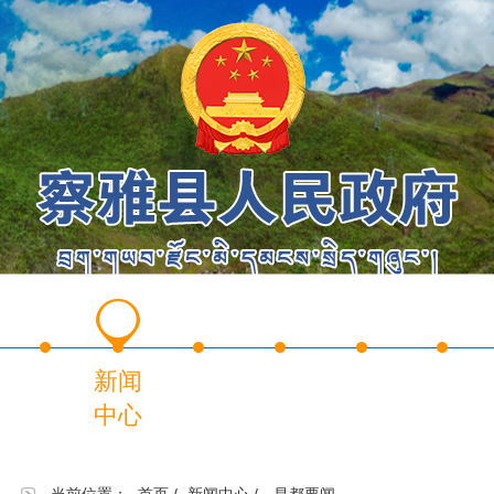
首
新闻
政务
政务
政民
走进
页
中心
公开
服务
互动
察雅