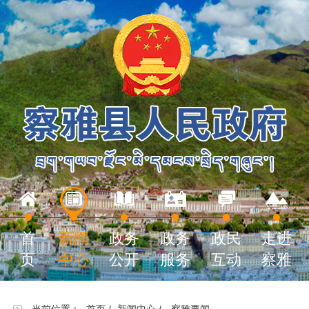
首
新闻
政务
政务
政民
走进
页
中心
公开
服务
互动
察雅