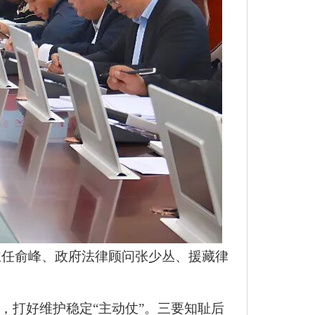
主任俞峰、政府法律顾问张少丛、援藏律
，打好维护稳定“主动仗”。三要知耻后