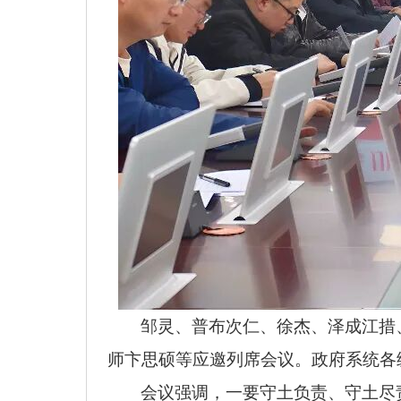
邹灵、普布次仁、徐杰、泽成江措
师卞思硕等应邀列席会议。政府系统各
会议强调，一要守土负责、守土尽