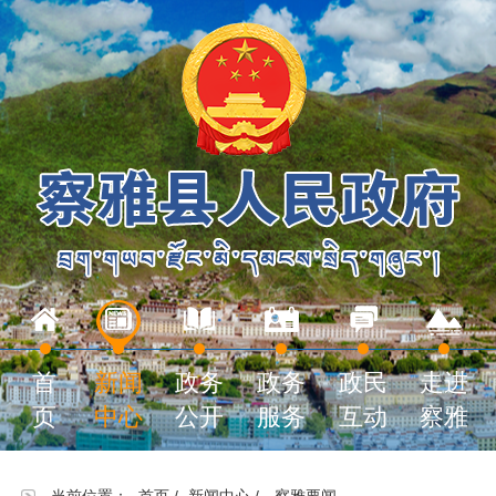
首
新闻
政务
政务
政民
走进
页
中心
公开
服务
互动
察雅