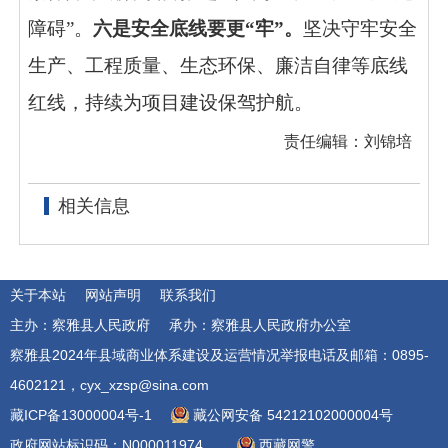
障碍”。
六是安全底线要更
“
牢
”
。
坚决守牢安全
生产、工程质量、生态环保、廉洁自律等底线
红线，持续为项目建设保驾护航。
责任编辑：刘锦培
相关信息
关于本站
网站声明
联系我们
主办：察雅县人民政府
承办：察雅县人民政府办公室
察雅县2024年县域商业体系建设及运营情况举报电话及邮箱：0895-
4602121，cyx_xzsp@sina.com
藏ICP备13000004号-1
藏公网安备 54212102000004号
政府网站标识码：N000011974
西藏网警