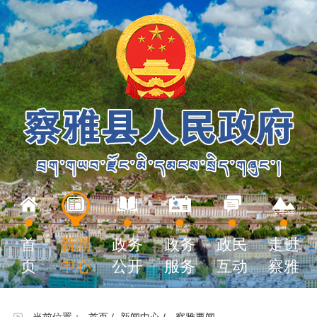
首
新闻
政务
政务
政民
走进
页
中心
公开
服务
互动
察雅