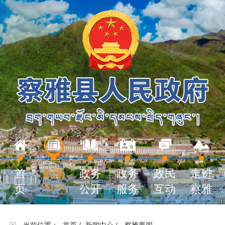
首
新闻
政务
政务
政民
走进
页
中心
公开
服务
互动
察雅