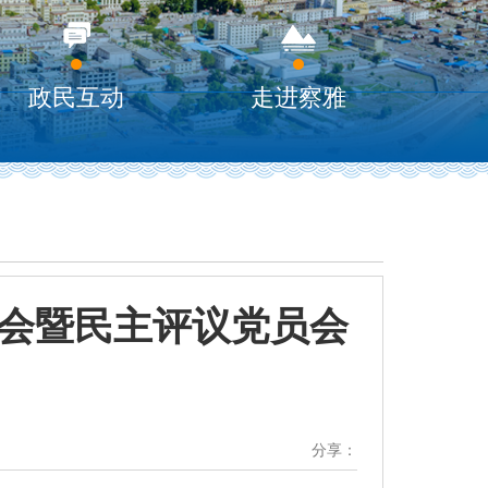
政民互动
走进察雅
活会暨民主评议党员会
分享：
】