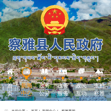
首
新闻
政务
政务
政民
走进
页
中心
公开
服务
互动
察雅